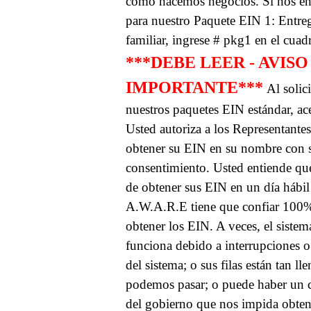
cómo hacemos negocios.
Si nos e
para nuestro Paquete EIN 1: Entre
familiar, ingrese # pkg1 en el cuad
***DEBE LEER - AVISO
IMPORTANTE***
Al solic
nuestros paquetes EIN estándar, ace
Usted autoriza a los Representant
obtener su EIN en su nombre con 
consentimiento.
Usted entiende qu
de obtener sus EIN en un día hábil
A.W.A.R.E tiene que confiar 100%
obtener los EIN. A veces, el siste
funciona debido a interrupciones 
del sistema; o sus filas están tan ll
podemos pasar; o puede haber un c
del gobierno que nos impida obten