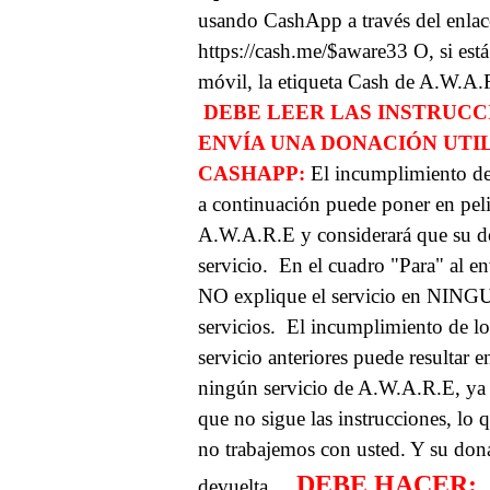
usando CashApp a través del enla
https://cash.me/$aware33
O, si est
móvil, la etiqueta Cash de A.W.A.
DEBE LEER LAS INSTRUCCI
ENVÍA UNA DONACIÓN UTI
CASHAPP:
El incumplimiento de 
a continuación puede poner en pel
A.W.A.R.E y considerará que su d
servicio.
En el cuadro "Para" al en
NO explique el servicio en NING
servicios.
El incumplimiento de lo
servicio anteriores puede resultar
ningún servicio de A.W.A.R.E, ya 
que no sigue las instrucciones, lo
no trabajemos con usted. Y su do
DEBE HACER:
devuelta.