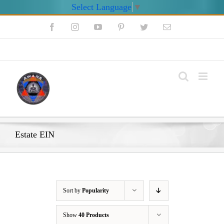
Select Language
▼
Skip
Facebook
Instagram
YouTube
Pinterest
Twitter
Email
to
content
My Account
Estate EIN
Sort by
Popularity
Show
40 Products