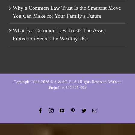
Why a Common Law Trust Is the Smartest Move
You Can Make for Your Family’s Future
What Is a Common Law Trust? The Asset
Protection Secret the Wealthy Use
Copyright 2006-2026 © A.W.A.R.E | All Rights Reserved, Without
Prejudice, U.C.C 1-308
Facebook
Instagram
YouTube
Pinterest
Twitter
Email