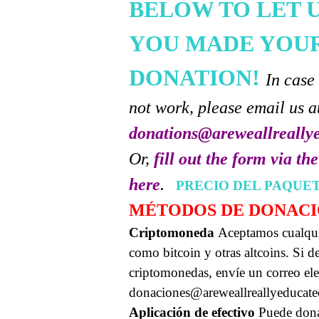
BELOW TO LET 
YOU MADE YOU
DONATION!
In case
not work, please email us a
donations@areweallreally
Or,
fill out the form via th
here
.
PRECIO DEL PAQUETE
MÉTODOS DE DONAC
Criptomoneda
Aceptamos cualqu
como bitcoin y otras altcoins. Si 
criptomonedas, envíe un correo ele
donaciones@areweallreallyeducat
Aplicación de efectivo
Puede don