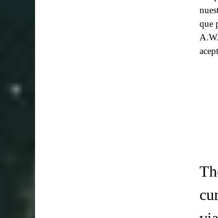
nues
que 
A.W.
acept
Th
cu
vi