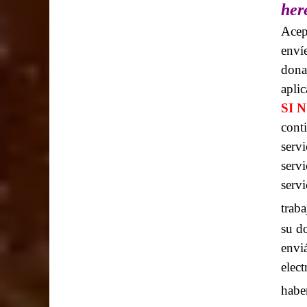
her
Acep
enví
dona
apli
SI 
cont
servi
servi
serv
trab
su d
envi
elec
habe