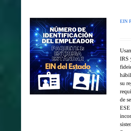
EIN P
Usan
IRS 
fidei
hábi
su r
requ
de se
ESE 
inco
sist