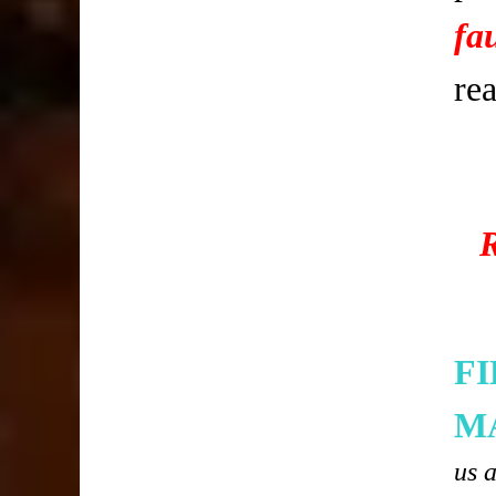
fa
re
F
M
us 