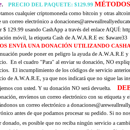
e
.
MÉTODOS
PRECIO DEL PAQUETE: $129.99
tamos cualquier criptomoneda como bitcoin y otras altcoi
e un correo electrónico a donaciones@areweallreallyeduca
r $ 129.99 usando CashApp a través del enlace AQUÍ: htt
cación móvil, la etiqueta Cash de A.W.A.R.E es: $aware33
NOS ENVÍA UNA DONACIÓN UTILIZANDO CASHA
inuación puede poner en peligro la ayuda de A.W.A.R.E y 
cio.
En el cuadro "Para" al enviar su donación, NO expli
cios.
El incumplimiento de los códigos de servicio anteri
icio de A.W.A.R.E, ya que nos indicará que no sigue las in
DEB
ajemos con usted. Y su donación NO será devuelta.
onación, envíenos un correo electrónico con su etiqueta y
ándonos un correo electrónico a donaciones@areweallreal
trónico antes de que podamos procesar su pedido. Si no nos
r donado, es posible que no reciba ningún servicio a cambi