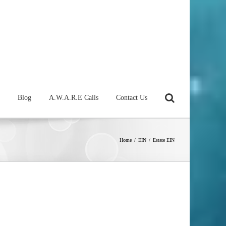
Blog
A.W.A.R.E Calls
Contact Us
Home
/
EIN
/
Estate EIN