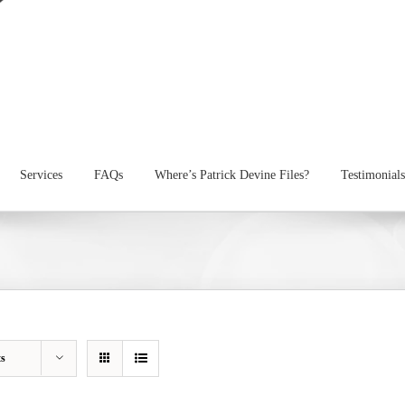
Services
FAQs
Where’s Patrick Devine Files?
Testimonials
ts