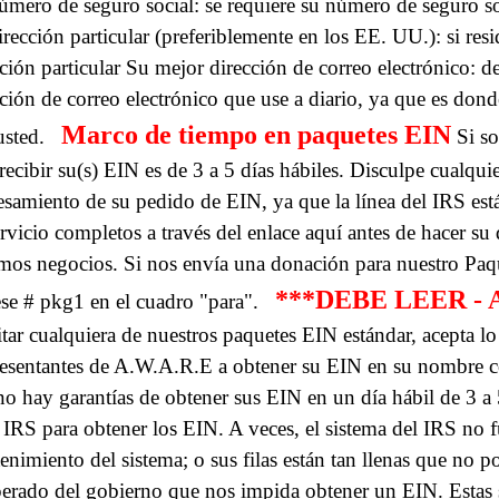
úmero de seguro social: se requiere su número de seguro soc
rección particular (preferiblemente en los EE. UU.): si re
ción particular
Su mejor dirección de correo electrónico: de
cción de correo electrónico que use a diario, ya que es don
Marco de tiempo en paquetes EIN
usted.
Si so
recibir su(s) EIN es de 3 a 5 días hábiles. Disculpe cualqui
esamiento de su pedido de EIN, ya que la línea del IRS está
ervicio completos a través del enlace aquí antes de hacer
mos negocios.
Si nos envía una donación para nuestro Paqu
***DEBE LEER -
ese # pkg1 en el cuadro "para".
itar cualquiera de nuestros paquetes EIN estándar, acepta lo
esentantes de A.W.A.R.E a obtener su EIN en su nombre c
no hay garantías de obtener sus EIN en un día hábil de 3 
l IRS para obtener los EIN. A veces, el sistema del IRS no 
nimiento del sistema; o sus filas están tan llenas que no 
perado del gobierno que nos impida obtener un EIN. Estas 