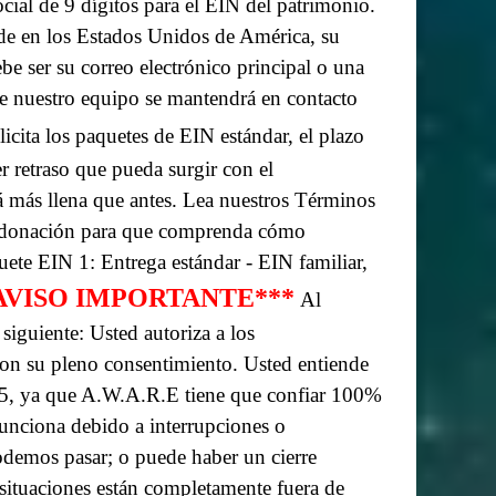
ial de 9 dígitos para el EIN del patrimonio.
side en los Estados Unidos de América, su
be ser su correo electrónico principal o una
de nuestro equipo se mantendrá en contacto
licita los paquetes de EIN estándar, el plazo
er retraso que pueda surgir con el
 más llena que antes.
Lea nuestros Términos
 su donación para que comprenda cómo
ete EIN 1: Entrega estándar - EIN familiar,
 AVISO IMPORTANTE***
Al
 siguiente:
Usted autoriza a los
on su pleno consentimiento.
Usted entiende
a 5, ya que A.W.A.R.E tiene que confiar 100%
funciona debido a interrupciones o
podemos pasar; o puede haber un cierre
situaciones están completamente fuera de