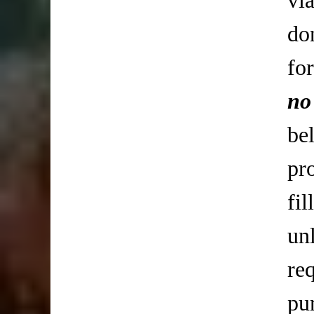
do
fo
no
be
pr
fi
un
req
pu