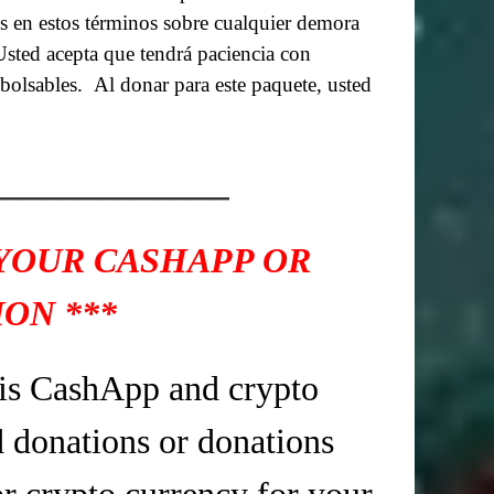
os en estos términos sobre cualquier demora
Usted acepta que tendrá paciencia con
bolsables.
Al donar para este paquete, usted
_____________
 YOUR CASHAPP OR
ON ***
is CashApp and crypto
d donations or donations
r crypto currency for your