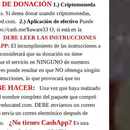
 DE DONACIÓN
1.) Criptomoneda
ns. Si desea donar usando criptomonedas,
ted.com.
2.) Aplicación de efectivo
Puede
ps://cash.me/$aware33
O, si está en la
DEBE LEER LAS INSTRUCCIONES
PP:
El incumplimiento de las instrucciones a
considerará que su donación no tiene
que el servicio en NINGUNO de nuestros
ores puede resultar en que NO obtenga ningún
strucciones, lo que provocará que no
E HACER:
Una vez que haya realizado
 el nombre completo del paquete que compró
lyeducated.com. DEBE enviarnos un correo
 envía un correo electrónico después de
¿No tienes CashApp?
o.
Es una