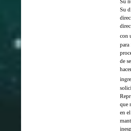
Su n
Su di
direc
dire
con 
para 
proc
de s
hace
ingr
solic
Repr
que 
en e
mante
ines