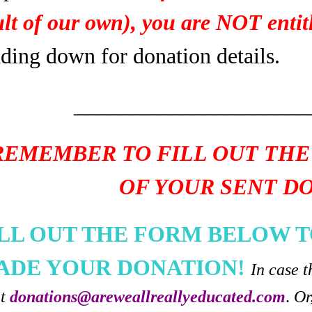
ult of our own), you are NOT entitl
ading down for donation details.
____________________
REMEMBER TO FILL OUT THE
OF YOUR SENT D
ILL OUT THE FORM BELOW T
ADE YOUR DONATION!
In case t
at
donations@areweallreallyeducated.com
.
Or