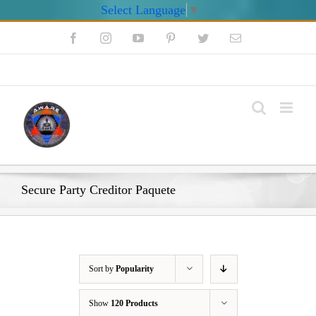
Select Language
▼
Skip
Facebook
Instagram
YouTube
Pinterest
Twitter
Email
to
content
My Account
Secure Party Creditor Paquete
Sort by
Popularity
Show
120 Products